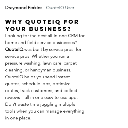
Draymond Perkins 
- QuoteIQ User 
Why QuoteIQ for 
your business?
Looking for the best all-in-one CRM for 
home and field service businesses? 
QuoteIQ
 was built by service pros, for 
service pros. Whether you run a 
pressure washing, lawn care, carpet 
cleaning, or handyman business, 
QuoteIQ helps you send instant 
quotes, schedule jobs, optimize 
routes, track customers, and collect 
reviews—all in one easy-to-use app. 
Don’t waste time juggling multiple 
tools when you can manage everything 
in one place.