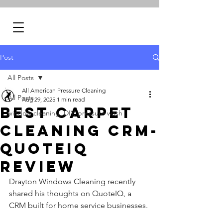
Post
All Posts
All American Pressure Cleaning
All Posts
Aug 29, 2025
1 min read
Best Carpet
window cleaning, DIY, pressure wash
Cleaning CRM-
QuoteIQ
Review
Drayton Windows Cleaning recently 
shared his thoughts on QuoteIQ, a 
CRM built for home service businesses. 