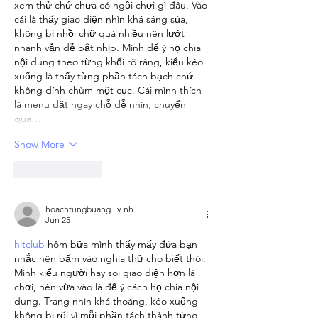
xem thử chứ chưa có ngồi chơi gì đâu. Vào 
Honest
cái là thấy giao diện nhìn khá sáng sủa, 
Compari
không bị nhồi chữ quá nhiều nên lướt 
nhanh vẫn dễ bắt nhịp. Mình để ý họ chia 
nội dung theo từng khối rõ ràng, kiểu kéo 
xuống là thấy từng phần tách bạch chứ 
không dính chùm một cục. Cái mình thích 
là menu đặt ngay chỗ dễ nhìn, chuyển 
qua…
Show More
Like
Reply
hoachtungbuang.l.y.nh
Jun 25
hitclub
 hôm bữa mình thấy mấy đứa bạn 
nhắc nên bấm vào nghía thử cho biết thôi. 
Mình kiểu người hay soi giao diện hơn là 
chơi, nên vừa vào là để ý cách họ chia nội 
dung. Trang nhìn khá thoáng, kéo xuống 
không bị rối vì mỗi phần tách thành từng 