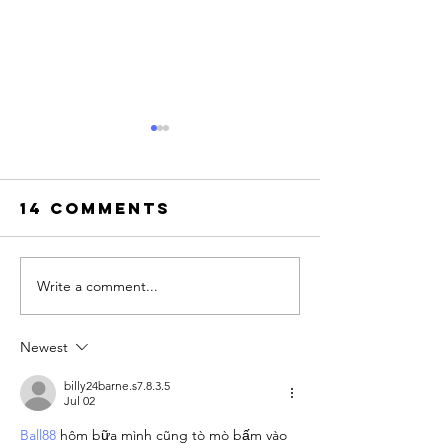
14 Comments
Write a comment...
Top 10 Fleet
The Best
Washing
Online
Field Service
Pressur
Newest
Software in
Washing
2026
Training
billy24barne.s7.8.3.5
Jul 02
Program
Ball88
 hôm bữa mình cũng tò mò bấm vào 
(2026): 